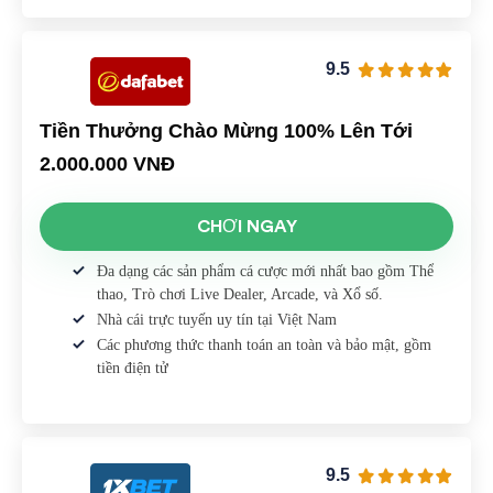
9.5
Tiền Thưởng Chào Mừng 100% Lên Tới
2.000.000 VNĐ
CHƠI NGAY
Đa dạng các sản phẩm cá cược mới nhất bao gồm Thể
thao, Trò chơi Live Dealer, Arcade, và Xổ số.
Nhà cái trực tuyến uy tín tại Việt Nam
Các phương thức thanh toán an toàn và bảo mật, gồm
tiền điện tử
9.5