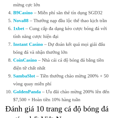
mừng cực lớn
B9Casino
– Miễn phí săn thẻ tín dụng SGD32
Nova88
– Thưởng nạp đầu lộc thể thao kịch trần
1xbet
– Cung cấp đa dạng kèo cược bóng đá với
tính năng cược hiện đại
Instant Casino
– Dự đoán kết quả mọi giải đấu
bóng đá và nhận thưởng lớn
CoinCasino
– Nhà cái cá độ bóng đá bằng tiền
điện tử chất nhất
SambaSlot
– Tiền thưởng chào mừng 200% + 50
vòng quay miễn phí
GoldenPanda
– Ưu đãi chào mừng 200% lên đến
$7,500 + Hoàn tiền 10% hàng tuần
Đánh giá 10 trang cá độ bóng đá