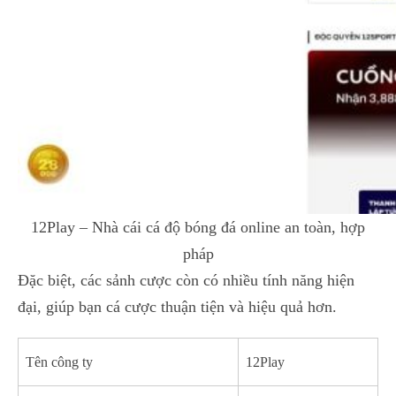
12Play – Nhà cái cá độ bóng đá online an toàn, hợp
pháp
Đặc biệt, các sảnh cược còn có nhiều tính năng hiện
đại, giúp bạn cá cược thuận tiện và hiệu quả hơn.
Tên công ty
12Play