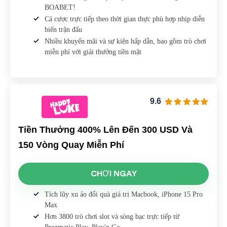
BOABET!
Cá cược trực tiếp theo thời gian thực phù hợp nhịp diễn
biến trận đấu
Nhiều khuyến mãi và sự kiện hấp dẫn, bao gồm trò chơi
miễn phí với giải thưởng tiền mặt
9.6
Tiền Thưởng 400% Lên Đến 300 USD Và
150 Vòng Quay Miễn Phí
CHƠI NGAY
Tích lũy xu ảo đổi quà giá trị Macbook, iPhone 15 Pro
Max
Hơn 3800 trò chơi slot và sòng bạc trực tiếp từ