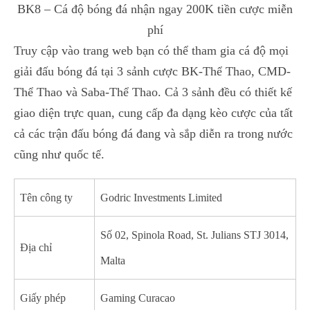
BK8 – Cá độ bóng đá nhận ngay 200K tiền cược miễn
phí
Truy cập vào trang web bạn có thể tham gia cá độ mọi
giải đấu bóng đá tại 3 sảnh cược BK-Thể Thao, CMD-
Thể Thao và Saba-Thể Thao. Cả 3 sảnh đều có thiết kế
giao diện trực quan, cung cấp đa dạng kèo cược của tất
cả các trận đấu bóng đá đang và sắp diễn ra trong nước
cũng như quốc tế.
Tên công ty
Godric Investments Limited
Số 02, Spinola Road, St. Julians STJ 3014,
Địa chỉ
Malta
Giấy phép
Gaming Curacao