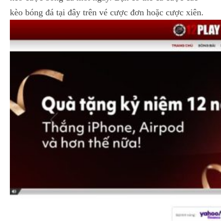
kèo bóng đá tại đây trên vé cược đơn hoặc cược xiên.