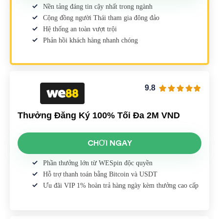
Nền tảng đáng tin cậy nhất trong ngành
Cộng đồng người Thái tham gia đông đảo
Hệ thống an toàn vượt trội
Phản hồi khách hàng nhanh chóng
9.8
Thưởng Đăng Ký 100% Tối Đa 2M VND
CHƠI NGAY
Phần thưởng lớn từ WESpin độc quyền
Hỗ trợ thanh toán bằng Bitcoin và USDT
Ưu đãi VIP 1% hoàn trả hàng ngày kèm thưởng cao cấp