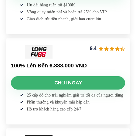
Ưu đãi hàng tuần tới $100K
Vòng quay miễn phí và hoàn trả 25% cho VIP
Giao dịch rút tiền nhanh, giới hạn cược lớn
9.4
100% Lên Đến 6.888.000 VND
CHƠI NGAY
25 cấp độ cho trải nghiệm giải trí tối đa của người dùng
Phần thưởng và khuyến mãi hấp dẫn
Hỗ trợ khách hàng cao cấp 24/7