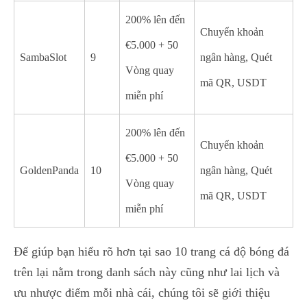
200% lên đến
Chuyển khoản
€5.000 + 50
SambaSlot
9
ngân hàng, Quét
Vòng quay
mã QR, USDT
miễn phí
200% lên đến
Chuyển khoản
€5.000 + 50
GoldenPanda
10
ngân hàng, Quét
Vòng quay
mã QR, USDT
miễn phí
Để giúp bạn hiểu rõ hơn tại sao 10 trang cá độ bóng đá
trên lại nằm trong danh sách này cũng như lai lịch và
ưu nhược điểm mỗi nhà cái, chúng tôi sẽ giới thiệu