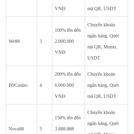
VNĐ
mã QR, USDT
Chuyển khoản
100% lên đến
ngân hàng, Quét
We88
3
2.000.000
mã QR, Momo,
VNĐ
USDT
200% lên đến
Chuyển khoản
B9Casino
4
6.000.000
ngân hàng, Quét
VNĐ
mã QR, USDT
Chuyển khoản
150% lên đến
ngân hàng, Quét
Nova88
5
3.888.888