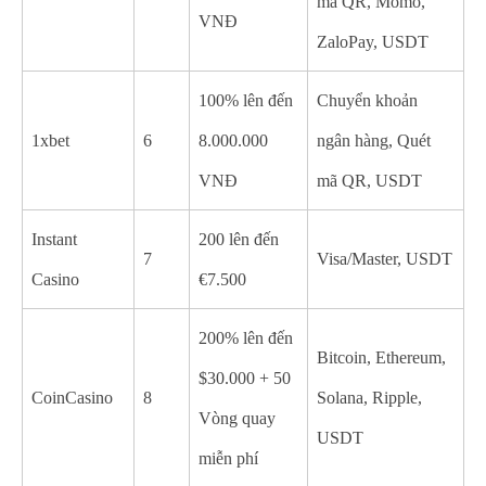
mã QR, Momo,
VNĐ
ZaloPay, USDT
100% lên đến
Chuyển khoản
1xbet
6
8.000.000
ngân hàng, Quét
VNĐ
mã QR, USDT
Instant
200 lên đến
7
Visa/Master, USDT
Casino
€7.500
200% lên đến
Bitcoin, Ethereum,
$30.000 + 50
CoinCasino
8
Solana, Ripple,
Vòng quay
USDT
miễn phí