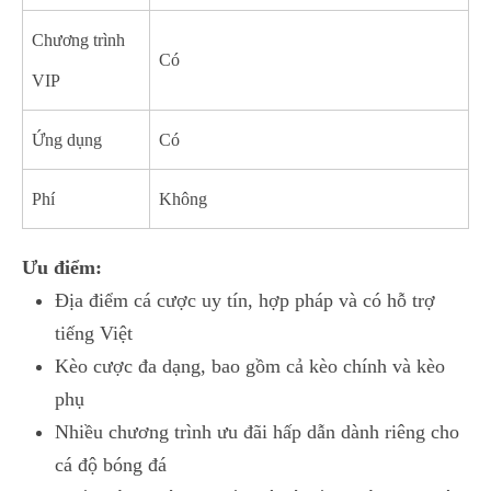
Chương trình
Có
VIP
Ứng dụng
Có
Phí
Không
Ưu điểm:
Địa điểm cá cược uy tín, hợp pháp và có hỗ trợ
tiếng Việt
Kèo cược đa dạng, bao gồm cả kèo chính và kèo
phụ
Nhiều chương trình ưu đãi hấp dẫn dành riêng cho
cá độ bóng đá