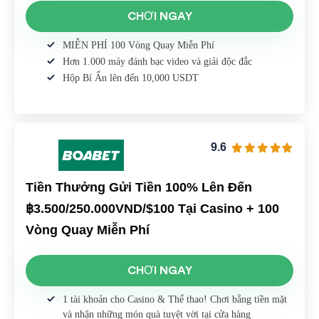
CHƠI NGAY
MIỄN PHÍ 100 Vòng Quay Miễn Phí
Hơn 1.000 máy đánh bạc video và giải độc đắc
Hộp Bí Ẩn lên đến 10,000 USDT
9.6
Tiền Thưởng Gửi Tiền 100% Lên Đến
฿3.500/250.000VND/$100 Tại Casino + 100
Vòng Quay Miễn Phí
CHƠI NGAY
1 tài khoản cho Casino & Thể thao! Chơi bằng tiền mặt
và nhận những món quà tuyệt vời tại cửa hàng