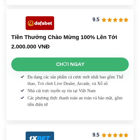
9.5
Tiền Thưởng Chào Mừng 100% Lên Tới
2.000.000 VNĐ
CHƠI NGAY
Đa dạng các sản phẩm cá cược mới nhất bao gồm Thể
thao, Trò chơi Live Dealer, Arcade, và Xổ số.
Nhà cái trực tuyến uy tín tại Việt Nam
Các phương thức thanh toán an toàn và bảo mật, gồm
tiền điện tử
9.5