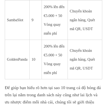
200% lên đến
Chuyển khoản
€5.000 + 50
SambaSlot
9
ngân hàng, Quét
Vòng quay
mã QR, USDT
miễn phí
200% lên đến
Chuyển khoản
€5.000 + 50
GoldenPanda
10
ngân hàng, Quét
Vòng quay
mã QR, USDT
miễn phí
Để giúp bạn hiểu rõ hơn tại sao 10 trang cá độ bóng đá
trên lại nằm trong danh sách này cũng như lai lịch và
ưu nhược điểm mỗi nhà cái, chúng tôi sẽ giới thiệu