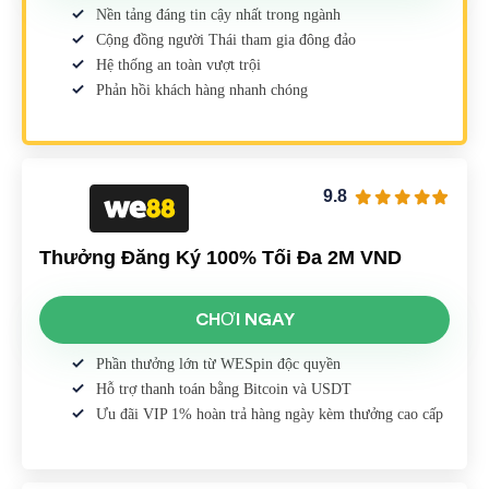
Nền tảng đáng tin cậy nhất trong ngành
Cộng đồng người Thái tham gia đông đảo
Hệ thống an toàn vượt trội
Phản hồi khách hàng nhanh chóng
9.8
Thưởng Đăng Ký 100% Tối Đa 2M VND
CHƠI NGAY
Phần thưởng lớn từ WESpin độc quyền
Hỗ trợ thanh toán bằng Bitcoin và USDT
Ưu đãi VIP 1% hoàn trả hàng ngày kèm thưởng cao cấp