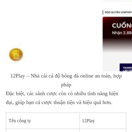
12Play – Nhà cái cá độ bóng đá online an toàn, hợp
pháp
Đặc biệt, các sảnh cược còn có nhiều tính năng hiện
đại, giúp bạn cá cược thuận tiện và hiệu quả hơn.
Tên công ty
12Play