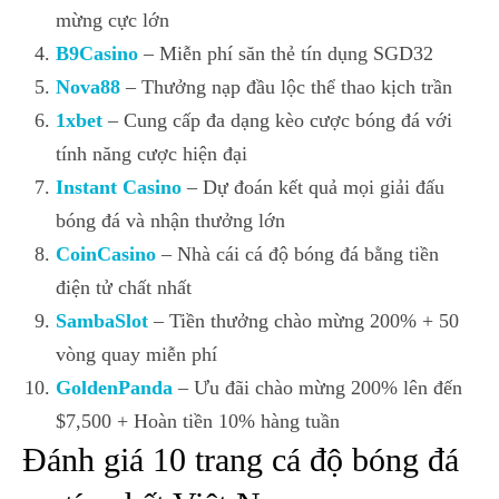
mừng cực lớn
B9Casino
– Miễn phí săn thẻ tín dụng SGD32
Nova88
– Thưởng nạp đầu lộc thể thao kịch trần
1xbet
– Cung cấp đa dạng kèo cược bóng đá với
tính năng cược hiện đại
Instant Casino
– Dự đoán kết quả mọi giải đấu
bóng đá và nhận thưởng lớn
CoinCasino
– Nhà cái cá độ bóng đá bằng tiền
điện tử chất nhất
SambaSlot
– Tiền thưởng chào mừng 200% + 50
vòng quay miễn phí
GoldenPanda
– Ưu đãi chào mừng 200% lên đến
$7,500 + Hoàn tiền 10% hàng tuần
Đánh giá 10 trang cá độ bóng đá