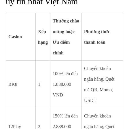
uy tín nhất Việt Nam
Thưởng chào
Xếp
mừng hoặc
Phương thức
Casino
hạng
Ưu điểm
thanh toán
chính
Chuyển khoản
100% lên đến
ngân hàng, Quét
BK8
1
1.888.000
mã QR, Momo,
VNĐ
USDT
150% lên đến
Chuyển khoản
12Play
2
2.888.000
ngân hàng, Quét