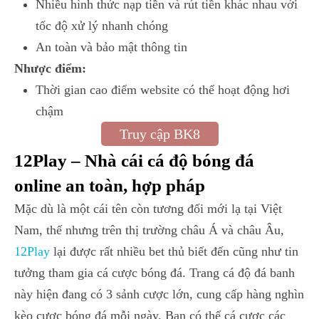
Nhiều hình thức nạp tiền và rút tiền khác nhau với
tốc độ xử lý nhanh chóng
An toàn và bảo mật thông tin
Nhược điểm:
Thời gian cao điểm website có thể hoạt động hơi
chậm
Truy cập BK8
12Play – Nhà cái cá độ bóng đá
online an toàn, hợp pháp
Mặc dù là một cái tên còn tương đối mới lạ tại Việt
Nam, thế nhưng trên thị trường châu Á và châu Âu,
12Play
lại được rất nhiều bet thủ biết đến cũng như tin
tưởng tham gia cá cược bóng đá. Trang cá độ đá banh
này hiện đang có 3 sảnh cược lớn, cung cấp hàng nghìn
kèo cược bóng đá mỗi ngày. Bạn có thể cá cược các