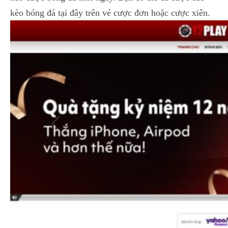
kèo bóng đá tại đây trên vé cược đơn hoặc cược xiên.