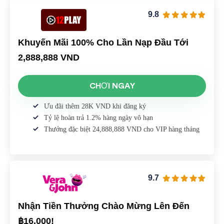
9.8
Khuyến Mãi 100% Cho Lần Nạp Đầu Tới
2,888,888 VND
CHƠI NGAY
Ưu đãi thêm 28K VND khi đăng ký
Tỷ lệ hoàn trả 1.2% hàng ngày vô hạn
Thưởng đặc biệt 24,888,888 VND cho VIP hàng tháng
9.7
Nhận Tiền Thưởng Chào Mừng Lên Đến
฿16.000!