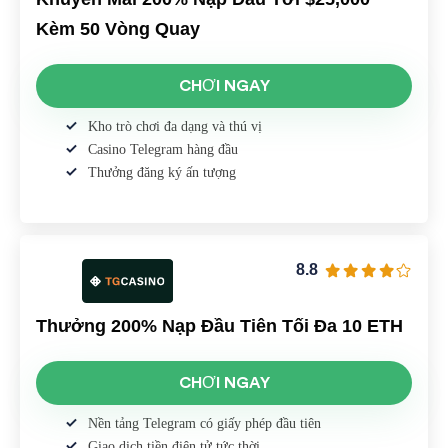
Kèm 50 Vòng Quay
CHƠI NGAY
Kho trò chơi đa dạng và thú vị
Casino Telegram hàng đầu
Thưởng đăng ký ấn tượng
8.8
Thưởng 200% Nạp Đầu Tiên Tối Đa 10 ETH
CHƠI NGAY
Nền tảng Telegram có giấy phép đầu tiên
Giao dịch tiền điện tử tức thời